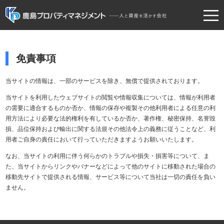
TOP
免責事項
当社の強み
当サイトの情報は、一部のサービスを除き、無償で提供されております。
物件情報
当サイトを利用したウェブサイトの閲覧や情報収集については、情報が利用者
事業内容
の需要に適合するものか否か、情報の保存や複製その他利用者による任意の利
用方法により必要な法的権利を有しているか否か、著作権、秘密保持、名誉毀
企業情報
損、品位保持および輸出に関する法規その他法令上の義務に従うことなど、利
用者ご自身の責任において行っていただきますようお願いいたします。
採用情報
なお、当サイトの利用に伴う何らかのトラブルや損失・損害等について、ま
お問い合わせ
た、当サイトからリンクやバナーなどによって他のサイトに移動された場合の
移動先サイトで提供される情報、サービス等について当社は一切の責任を負い
ません。