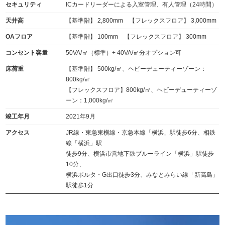
セキュリティ
ICカードリーダーによる入室管理、有人管理（24時間）
天井高
【基準階】 2,800mm 【フレックスフロア】 3,000mm
OAフロア
【基準階】 100mm 【フレックスフロア】 300mm
コンセント容量
50VA/㎡（標準）+ 40VA/㎡分オプション可
床荷重
【基準階】 500kg/㎡、ヘビーデューティーゾーン：
800kg/㎡
【フレックスフロア】800kg/㎡、ヘビーデューティーゾ
ーン：1,000kg/㎡
竣工年月
2021年9月
アクセス
JR線・東急東横線・京急本線「横浜」駅徒歩6分、相鉄
線「横浜」駅
徒歩9分、横浜市営地下鉄ブルーライン「横浜」駅徒歩
10分、
横浜ポルタ・G出口徒歩3分、みなとみらい線「新高島」
駅徒歩1分