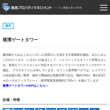
TOP
運営
当社の強み
横濱ゲートタワー
物件情報
事業内容
横浜駅からみなとみらい21への玄関口に立地する大規模複合施設。みなとみら
い21のビジネス・にぎわいの起点として、ハイスペックなオフィス空間をはじ
企業情報
め、多様なワークスタイルに対応するワーキングスペースやオフィスサポート
施設、 プラネタリウムを有しています。オフィス基準階フロアは、レイアウト
採用情報
の自由度が高い整形・無柱で開放的な執務空間である、幅約100m・奥行約20
お問い合わせ
ｍのメガオフィスプレート（基準階貸床面積約2,760㎡）を備えています。
横濱ゲートタワーのHPはこちらへ
設備・特徴