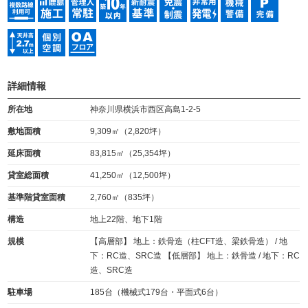
詳細情報
所在地
神奈川県横浜市西区高島1-2-5
敷地面積
9,309㎡（2,820坪）
延床面積
83,815㎡（25,354坪）
貸室総面積
41,250㎡（12,500坪）
基準階貸室面積
2,760㎡（835坪）
構造
地上22階、地下1階
規模
【高層部】 地上：鉄骨造（柱CFT造、梁鉄骨造） / 地
下：RC造、SRC造 【低層部】 地上：鉄骨造 / 地下：RC
造、SRC造
駐車場
185台（機械式179台・平面式6台）